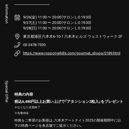
Information
9/26(金) 11:00 〜 20:00（サロン L.O.19:30）
9/27(土) 11:00 〜 20:00（サロン L.O.19:30）
9/28(日) 11:00 〜 20:00（サロン L.O.19:30）
東京都港区六本木6-10-1 六本木ヒルズ ウェストウォーク 2F
03-3478-7530
https://www.roppongihills.com/gourmet_shops/0189.html
Special Offer
特典の内容
税込6,480円以上お買い上げで「アタンション2粒入」をプレゼント
※なくなり次第終了
※先着60名
特典をご希望のお客様は、六本木アートナイト2025の開催期間中に以
下の特典ページを各店舗でご提示ください。