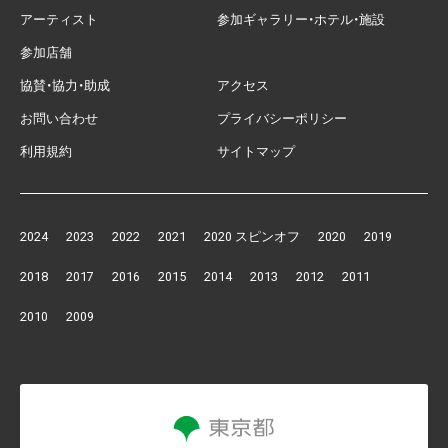
アーティスト
参加ギャラリー・ホテル・施設
参加店舗
協賛・協力・助成
アクセス
お問い合わせ
プライバシーポリシー
利用規約
サイトマップ
2024
2023
2022
2021
2020 スピンオフ
2020
2019
別
別
別
別
別
別
別
2018
2017
2016
2015
2014
2013
2012
2011
ウ
ウ
ウ
ウ
ウ
ウ
ウ
別
別
別
別
別
別
別
別
ィ
ィ
ィ
ィ
ィ
ィ
ィ
2010
2009
ウ
ウ
ウ
ウ
ウ
ウ
ウ
ウ
ン
ン
ン
ン
ン
ン
ン
別
別
ィ
ィ
ィ
ィ
ィ
ィ
ィ
ィ
ド
ド
ド
ド
ド
ド
ド
ウ
ウ
ン
ン
ン
ン
ン
ン
ン
ン
ウ
ウ
ウ
ウ
ウ
ウ
ウ
ィ
ィ
ド
ド
ド
ド
ド
ド
ド
ド
で
で
で
で
で
で
で
ン
ン
ウ
ウ
ウ
ウ
ウ
ウ
ウ
ウ
開
開
開
開
開
開
開
ド
ド
で
で
で
で
で
で
で
で